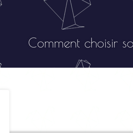
Comment choisir s