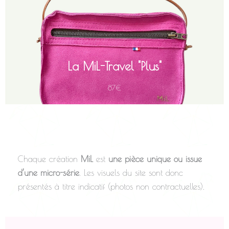
Sa lanière en lacet de collet (env. 55 cm de hauteur selon le
modèle) offre un porté confortable à l'épaule ou en
bandoulière. Un accessoire léger et pratique, pensé pour
vous offrir une liberté totale lors de vos excursions ou de vos
sorties quotidiennes.
La MiL-Travel "Plus"
87€
Chaque création
MiL
est
une
pièce unique ou issue
d’une micro-série
. Les visuels du site sont donc
présentés à titre indicatif (photos non contractuelles).