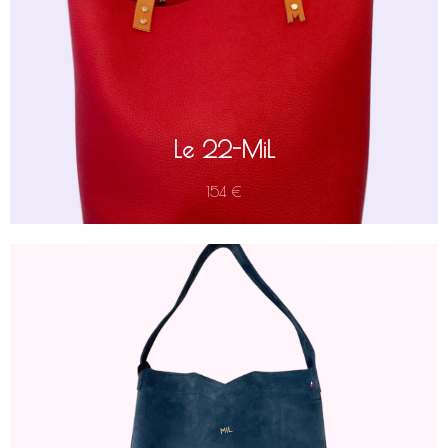
16 cm). Idéal pour le travail, la plage ou le shopping.
À l'intérieur, une pochette fixe vous permet de garder clés et
téléphone portable à portée de main. Les anses en cuir de
collet (23 cm), vissées pour une tenue maximale, sont pensées
pour un porté confortable à l'épaule ou au coude.
Le 22-MiL
154 €
est un sac hobo élégant, parfait pour le quotidien.
MiL-M
Le
de haute qualité, ce sac souple se
croûte de cuir
Réalisé en
porte confortablement à l'épaule. Avec son design épuré, ses
dimensions idéales (environ H 36 cm x L 33 cm) et son anse
allie style décontracté et
MiL-M
de 28 cm de hauteur, le