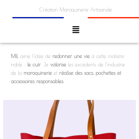
Aller
Création Maroquinerie Artisanale
au
contenu
Menu
MiL
aime l’idée de
redonner une vie
à cette matière
noble :
le cuir
. Je
valorise
les excédents de l’industrie
de la
maroquinerie
et
réalise des sacs, pochettes et
accessoires responsables
.
est un sac cabas en cuir de vachette, polyvalent
22-MiL
Le
grâce à ses dimensions généreuses (H 32 cm ; L 43 cm ; P