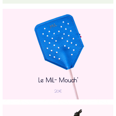
est une tapette artisanale associant un
MiL-Mouch'
La
bois
) et un manche en
10,5 x 13,5 cm
(
cuir
empiècement en
). Tapette disponible en différents
longueur 28 cm
robuste (
coloris.
Grâce à ses multiples perforations réalisées à la main, elle
assure une prise au vent minimale pour une efficacité
redoutable.
Un allié indispensable, aussi esthétique que pratique.
Le MiL- Mouch'
26€