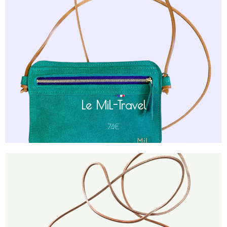
est une pochette en croûte de cuir au format
Le MiL-Travel
compact (H 14 cm ; L 20 cm), conçue pour n'emporter que
le strict nécessaire : téléphone, papiers, cartes et rouge à
lèvres.
Sa fine bandoulière en lacet de collet (env. 55 cm de
hauteur) offre un porté léger à l'épaule ou en travers.
L'accessoire idéal pour garder vos essentiels en toute sécurité
et profiter d'une liberté totale lors de vos excursions.
Le MiL-Travel
74€
est une pochette en croûte de cuir dont
"Plus"
Le MiL-Travel
les dimensions (H 15 cm ; L 22 cm ; P 2 cm) permettent
d'emporter vos essentiels : lunettes, téléphone, papiers
d'identité et maquillage.