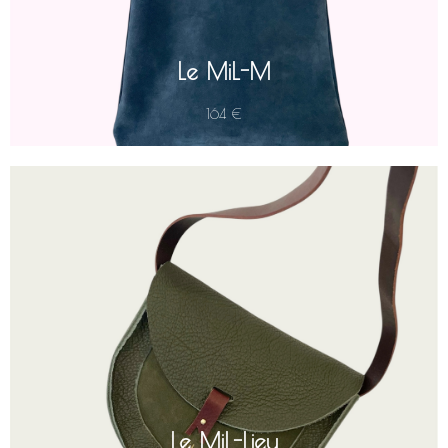
capacité suffisante pour accueillir tous vos essentiels.
Le MiL-M
164 €
est un sac besace en cuir de vachette, idéal pour
MiL-Lieu
Le
toutes les occasions (H 20 cm ; L 24 cm ; P 5,5 cm). Il vous
accompagnera aussi bien au bureau qu'en week-end.
Sa pochette intérieure fixe permet de garder vos essentiels
(clés, téléphone, rouge à lèvres) à portée de main.
L'anse unique en cuir de collet (115 cm), solidement vissée, est
pensée pour un porté en bandoulière. Elle assure une totale
Le MiL-Lieu
liberté de mouvement : l'accessoire parfait des baroudeuses !