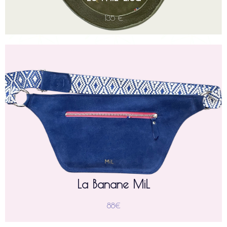
135 €
est un sac banane en croûte de cuir, conçu
La Banane-MiL
pour une mode urbaine grâce à ses dimensions optimisées
(H 17 cm ; L 35 cm). Idéale pour faciliter la liberté de
mouvement lors de tous vos déplacements quotidiens.
Elle dispose d'une sangle ajustable d'environ 95 cm,
permettant un porté personnalisé selon vos envies. Sa
conception légère et son format compact sont pensés pour
garder vos essentiels à portée de main avec style et
simplicité.
La Banane MiL
88€