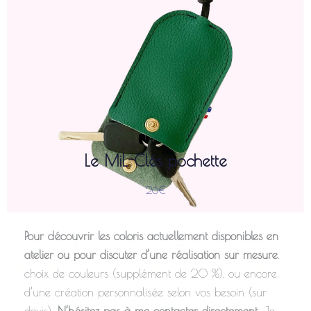
) est un porte-clés ingénieux
13 x 8 cm
(
MiL-Clés Pochette
Le
conçu pour protéger vos effets personnels. Son système
coulissant, par lacet de cuir ou de coton, permet de rétracter
vos clés à l'intérieur de l'étui pour éviter toute rayure sur vos
écrans de téléphone ou tablette.
(différentes finitions), il se
cuir de vachette
Confectionné en
ferme par une pression sécurisée avant d'être glissé dans
votre sac ou votre poche.
Le MiL-Clés pochette
26€
Pour découvrir les coloris actuellement disponibles en
atelier ou pour discuter d’une réalisation sur mesure
,
choix de couleurs (supplément de 20 %), ou encore
d’une création personnalisée selon vos besoin (sur
devis).
N’hésitez pas à me contacter directement
. Je