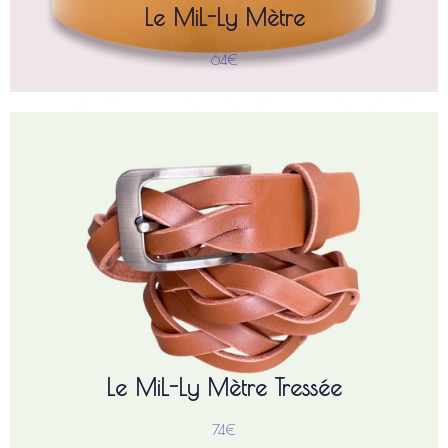
Le MiL-Ly Mètre
64€
est une ceinture de caractère
MiL-Limètre Tressée
La
). Disponible
largeur 3,5 cm
(
cuir de collet
confectionnée en
en différents coloris et accompagnée d'un large choix de
boucles, elle allie robustesse et style.
, elle s'ajuste avec souplesse à
tressage artisanal
Grâce à son
plusieurs tailles pour un confort sur mesure.
Le MiL-Ly Mètre Tressée
74€