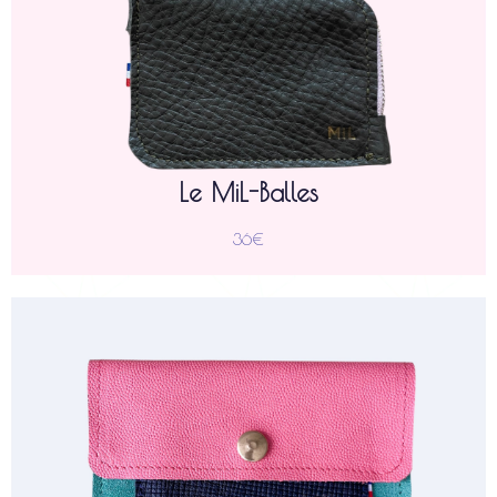
est un petit porte-monnaie zippé dont les
Le MiL-Balle
dimensions compactes (H 8 cm ; L 10,5 cm) lui permettent de
se glisser dans toutes les poches.
Confectionné en cuir de vachette, il se compose d'un
compartiment séparé par un intercalaire en cuir pour isoler
la monnaie des cartes. Il se ferme à l'aide d'un zip pour
garder vos petites économies bien à l'abri.
Le MiL-Balles
36€
)
H 10 cm ; L 14,5 cm
est une pochette compacte (
MiL-Ly
La
conçue pour vos indispensables : passeport, cartes d’identité
et billets. Son format plat garantit un encombrement minimal
dans votre sac.
(pleine fleur ou vernis),
cuir de vachette
Confectionnée en